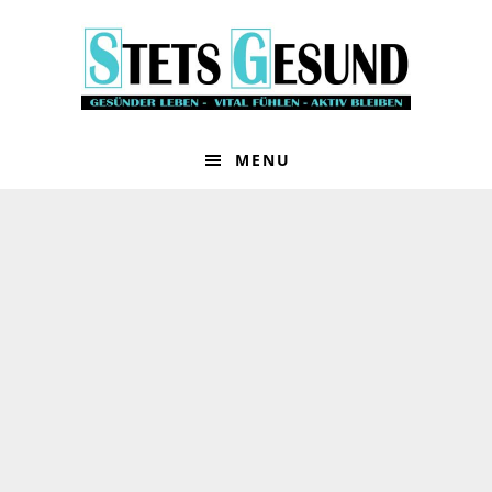
Zur
Zum
Hauptnavigation
Inhalt
springen
springen
MENU