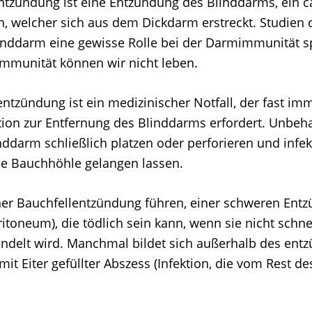
tzündung ist eine Entzündung des Blinddarms, ein ca
 welcher sich aus dem Dickdarm erstreckt. Studien 
linddarm eine gewisse Rolle bei der Darmimmunität s
mmunität können wir nicht leben.
ntzündung ist ein medizinischer Notfall, der fast im
tion zur Entfernung des Blinddarms erfordert. Unbeha
nddarm schließlich platzen oder perforieren und infek
die Bauchhöhle gelangen lassen.
ner Bauchfellentzündung führen, einer schweren Ent
toneum), die tödlich sein kann, wenn sie nicht schne
andelt wird. Manchmal bildet sich außerhalb des ent
it Eiter gefüllter Abszess (Infektion, die vom Rest d
.