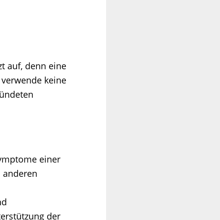
t auf, denn eine
r verwende keine
zündeten
Symptome einer
i anderen
nd
terstützung der