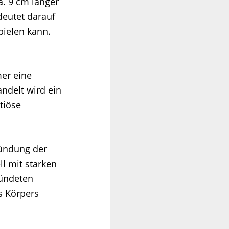
. 9 cm langer
deutet darauf
pielen kann.
mer eine
ndelt wird ein
tiöse
zündung der
ll mit starken
zündeten
es Körpers