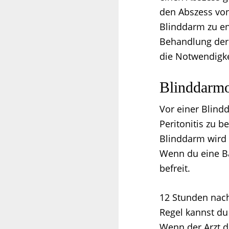
den Abszess von
Blinddarm zu en
Behandlung der 
die Notwendigke
Blinddarmo
Vor einer Blind
Peritonitis zu b
Blinddarm wird 
Wenn du eine Ba
befreit.
12 Stunden nach
Regel kannst du
Wenn der Arzt d