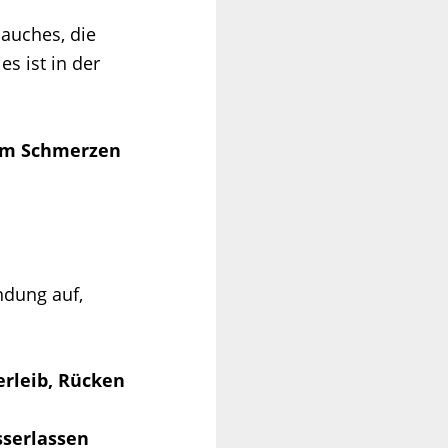
auches, die
s ist in der
arm Schmerzen
ndung auf,
erleib, Rücken
serlassen