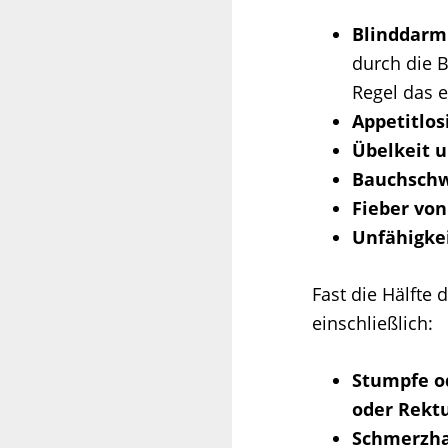
Blinddarm
durch die 
Regel das e
Appetitlos
Übelkeit 
Bauchschw
Fieber von
Unfähigkei
Fast die Hälfte
einschließlich:
Stumpfe od
oder Rekt
Schmerzha