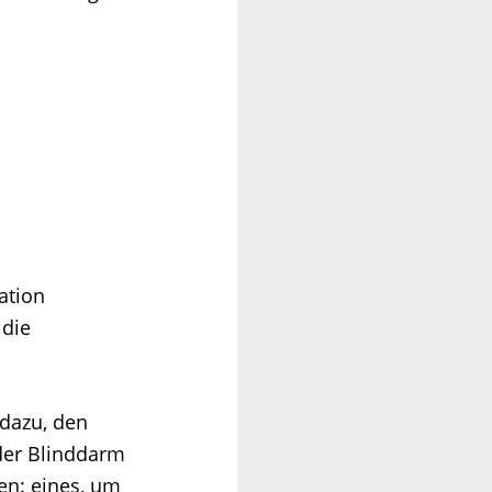
ation
 die
dazu, den
der Blinddarm
en: eines, um