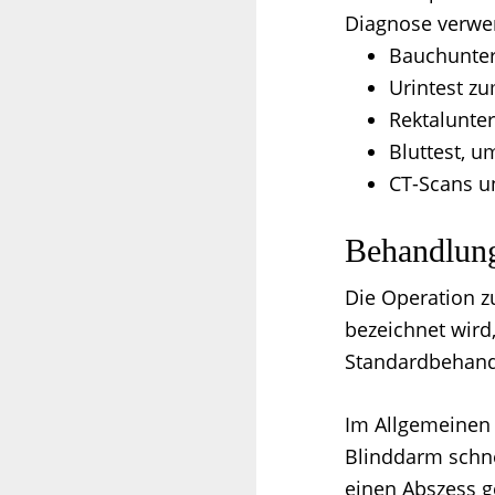
Diagnose verwe
Bauchunter
Urintest z
Rektalunte
Bluttest, u
CT-Scans u
Behandlun
Die Operation z
bezeichnet wird,
Standardbehand
Im Allgemeinen 
Blinddarm schne
einen Abszess g