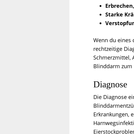
Erbrechen
Starke Kr
Verstopfu
Wenn du eines d
rechtzeitige Dia
Schmerzmittel, 
Blinddarm zum 
Diagnose
Die Diagnose ei
Blinddarmentzün
Erkrankungen, e
Harnwegsinfekti
Eierstockproble