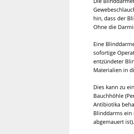
Die Blinddarmen
Gewebeschlauch,
hin, dass der B
Ohne die Darmi
Eine Blinddarme
sofortige Opera
entzündeter Bli
Materialien in 
Dies kann zu ei
Bauchhöhle (Peri
Antibiotika beh
Blinddarms ein m
abgemauert ist)