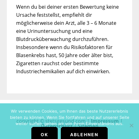
Wenn du bei deiner ersten Bewertung keine
Ursache feststellst, empfiehlt dir
möglicherweise dein Arzt, alle 3 – 6 Monate
eine Urinuntersuchung und eine
Blutdrucküberwachung durchzuführen.
Insbesondere wenn du Risikofaktoren für
Blasenkrebs hast, 50 Jahre oder älter bist,
Zigaretten rauchst oder bestimmte
Industriechemikalien auf dich einwirken.
Wir verwenden Cookies, um Ihnen das beste Nutzererlebnis
bieten zu können. Wenn Sie fortfahren und auf unserer Seite
copyright © stetsgesund.com |
Impressum
|
weiter surfen, gehen wir von Ihrem Einverständnis aus.
Datenschutz
|
Sitemap
OK
ABLEHNEN