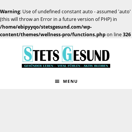
Warning
: Use of undefined constant auto - assumed 'auto'
(this will throw an Error in a future version of PHP) in
/home/ebipyyqo/stetsgesund.com/wp-
content/themes/wellness-pro/functions.php
on line
326
Zur
Zum
Hauptnavigation
Inhalt
springen
springen
MENU