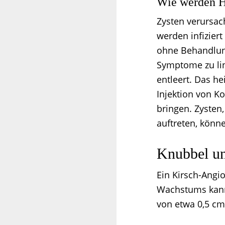
Wie werden H
Zysten verursac
werden infizier
ohne Behandlung
Symptome zu lin
entleert. Das he
Injektion von K
bringen. Zysten
auftreten, könn
Knubbel un
Ein Kirsch-Angio
Wachstums kann
von etwa 0,5 cm 