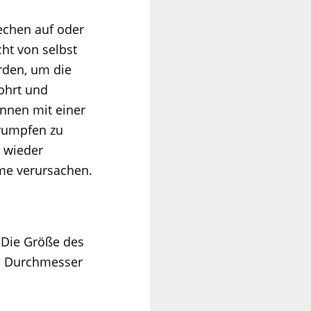
rechen auf oder
ht von selbst
rden, um die
ohrt und
önnen mit einer
hrumpfen zu
r wieder
ome verursachen.
. Die Größe des
m Durchmesser