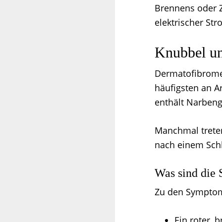
Brennens oder Z
elektrischer St
Knubbel un
Dermatofibrome
häufigsten an 
enthält Narbeng
Manchmal treten
nach einem Schl
Was sind die
Zu den Symptom
Ein roter, 