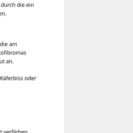
 durch die ein
en.
 die am
tofibromas
ut an.
Käferbiss oder
it verfärben