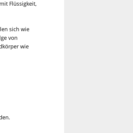
it Flüssigkeit,
len sich wie
lge von
dkörper wie
den.