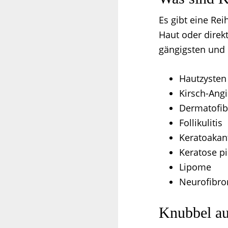
Es gibt eine Re
Haut oder direkt
gängigsten und 
Hautzysten
Kirsch-Ang
Dermatofi
Follikulitis
Keratoaka
Keratose pi
Lipome
Neurofibr
Knubbel au