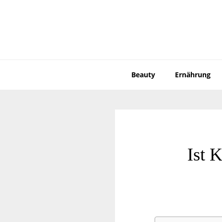
Zur
Zum
Hauptnavigation
Inhalt
springen
springen
Beauty
Ernährung
Ist 