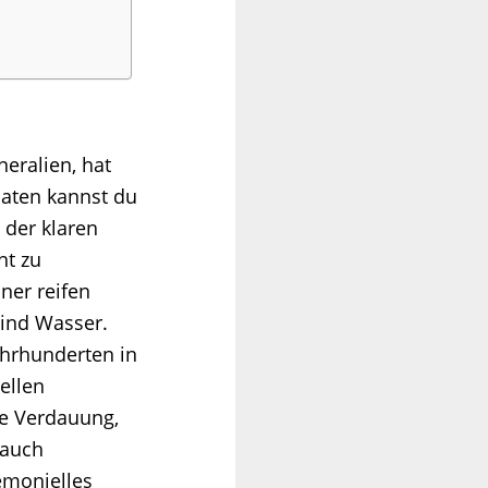
eralien, hat
aten kannst du
 der klaren
ht zu
ner reifen
ind Wasser.
ahrhunderten in
ellen
e Verdauung,
 auch
emonielles