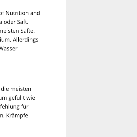
of Nutrition and
a oder Saft.
eisten Säfte.
ium. Allerdings
 Wasser
 die meisten
um gefüllt wie
fehlung für
en, Krämpfe