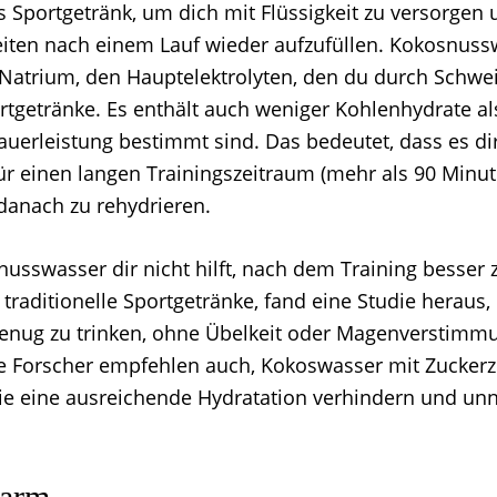
es Sportgetränk, um dich mit Flüssigkeit zu versorgen 
keiten nach einem Lauf wieder aufzufüllen. Kokosnuss
Natrium, den Hauptelektrolyten, den du durch Schweiß 
rtgetränke. Es enthält auch weniger Kohlenhydrate als
auerleistung bestimmt sind. Das bedeutet, dass es dir 
ür einen langen Trainingszeitraum (mehr als 90 Minute
 danach zu rehydrieren.
sswasser dir nicht hilft, nach dem Training besser 
traditionelle Sportgetränke, fand eine Studie heraus,
genug zu trinken, ohne Übelkeit oder Magenverstimm
e Forscher empfehlen auch, Kokoswasser mit Zuckerz
ie eine ausreichende Hydratation verhindern und unn
narm