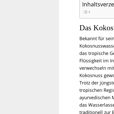
Inhaltsverze
Das Kokos
Bekannt für sei
Kokosnusswasse
das tropische G
Flüssigkeit im I
verwechseln mit
Kokosnuss gewo
Trotz der jüngs
tropischen Regi
ayurvedischen 
das Wasserlasse
traditionell zu