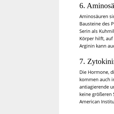
6. Aminosä
Aminosäuren sin
Bausteine des P
Serin als Kuhmil
Körper hilft, au
Arginin kann au
7. Zytokin
Die Hormone, di
kommen auch im
antiagierende 
keine größeren 
American Instit