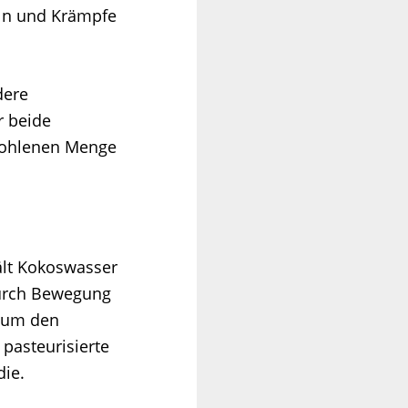
eln und Krämpfe
dere
r beide
pfohlenen Menge
ält Kokoswasser
 durch Bewegung
, um den
 pasteurisierte
die.