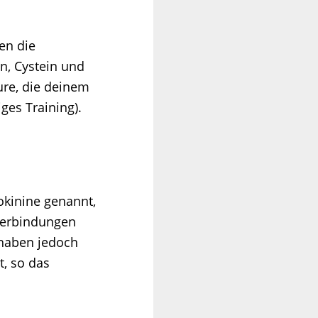
en die
n, Cystein und
ure, die deinem
iges Training).
okinine genannt,
Verbindungen
 haben jedoch
, so das