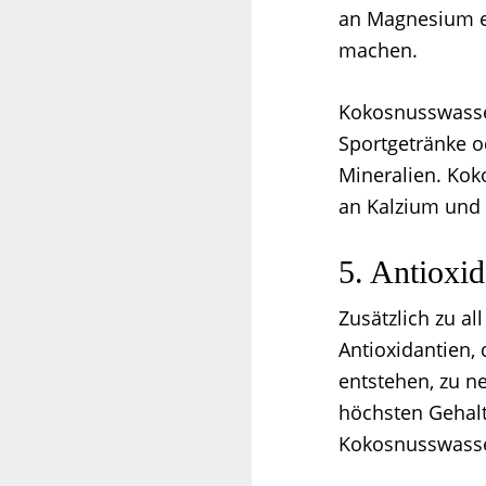
an Magnesium e
machen.
Kokosnusswasse
Sportgetränke od
Mineralien. Kok
an Kalzium und
5. Antioxid
Zusätzlich zu a
Antioxidantien, 
entstehen, zu n
höchsten Gehalt 
Kokosnusswasser