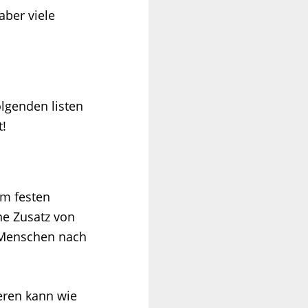
aber viele
olgenden listen
t!
em festen
ne Zusatz von
e Menschen nach
eren kann wie