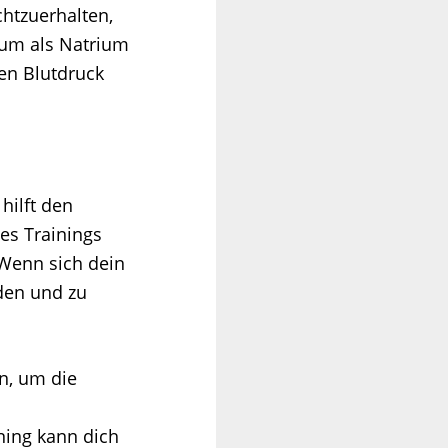
chtzuerhalten,
ium als Natrium
den Blutdruck
hilft den
es Trainings
 Wenn sich dein
den und zu
n, um die
ning kann dich