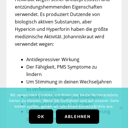
entzündungshemmenden Eigenschaften
verwendet. Es produziert Dutzende von
biologisch aktiven Substanzen, aber
Hypericin und Hyperforin haben die größte
medizinische Aktivität. Johanniskraut wird
verwendet wegen:
Antidepressiver Wirkung
Der Fähigkeit, PMS Symptome zu
lindern
Um Stimmung in deinen Wechseljahren
zu verbessern
Wir verwenden Cookies, um Ihnen das beste Nutzererlebnis
Deine Entzündungen zu bekämpfen
bieten zu können. Wenn Sie fortfahren und auf unserer Seite
Um Hautirritationen zu lindern
weiter surfen, gehen wir von Ihrem Einverständnis aus.
Deine Symptome einer Zwangsstörung
OK
ABLEHNEN
zu verbessern