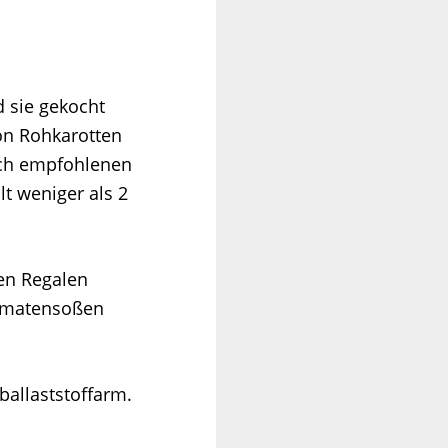
 sie gekocht
ion Rohkarotten
lich empfohlenen
t weniger als 2
en Regalen
Tomatensoßen
ballaststoffarm.