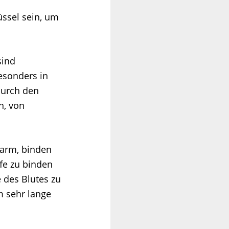
üssel sein, um
sind
esonders in
durch den
n, von
 Darm, binden
fe zu binden
 des Blutes zu
m sehr lange