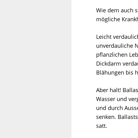
Wie dem auch se
mögliche Krankh
Leicht verdaulic
unverdauliche N
pflanzlichen Le
Dickdarm verda
Blähungen bis h
Aber halt! Balla
Wasser und verg
und durch Aussc
senken. Ballast
satt.