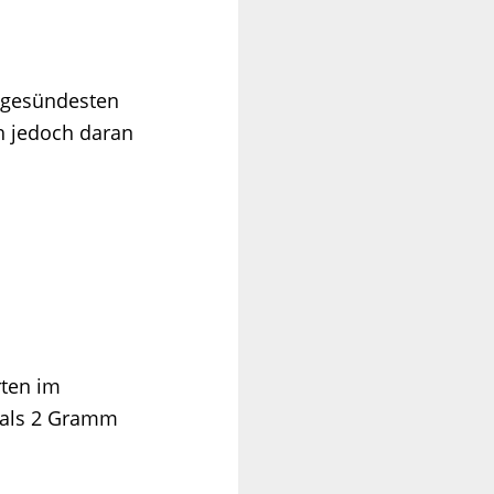
m gesündesten
h jedoch daran
rten im
r als 2 Gramm