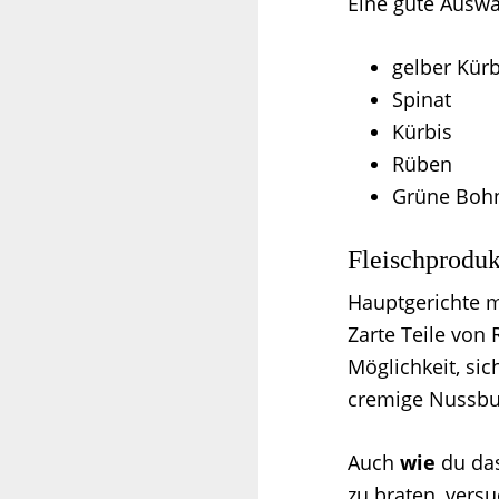
Eine gute Auswah
gelber Kür
Spinat
Kürbis
Rüben
Grüne Boh
Fleischproduk
Hauptgerichte m
Zarte Teile von
Möglichkeit, sic
cremige Nussbut
Auch
wie
du das
zu braten, versu