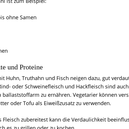
l ist zum Beispiel:
bis ohne Samen
nen
te und Proteine
it Huhn, Truthahn und Fisch neigen dazu, gut verdau
 Rind- oder Schweinefleisch und Hackfleisch sind auch
h ballaststoffarm zu ernähren. Vegetarier können vers
ter oder Tofu als Eiweißzusatz zu verwenden.
 Fleisch zubereitest kann die Verdaulichkeit beeinflus
ch es zu grillen oder zu kochen.