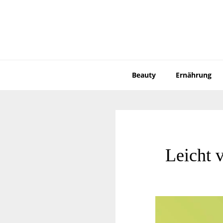
Zur
Zum
Hauptnavigation
Inhalt
springen
springen
Beauty
Ernährung
Leicht 