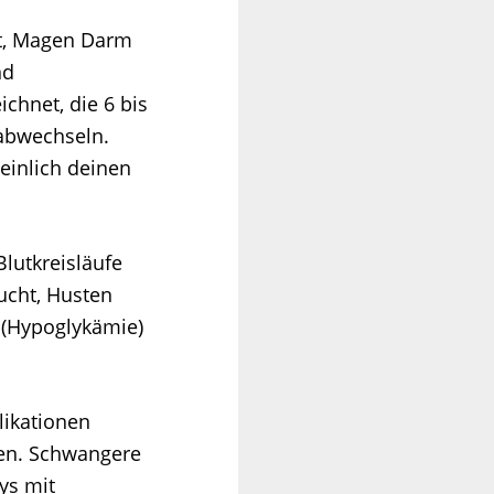
it, Magen Darm
nd
chnet, die 6 bis
 abwechseln.
einlich deinen
lutkreisläufe
ucht, Husten
 (Hypoglykämie)
likationen
en. Schwangere
ys mit