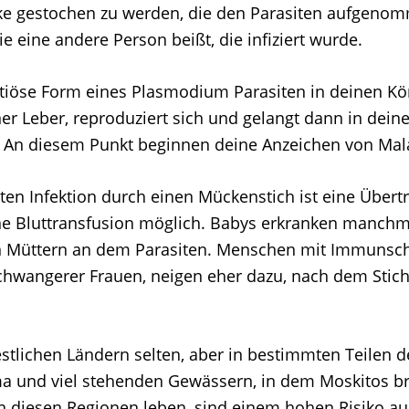
e gestochen zu werden, die den Parasiten aufgeno
e eine andere Person beißt, die infiziert wurde.
ktiöse Form eines Plasmodium Parasiten in deinen Kör
ner Leber, reproduziert sich und gelangt dann in dein
 An diesem Punkt beginnen deine Anzeichen von Mala
ten Infektion durch einen Mückenstich ist eine Über
ne Bluttransfusion möglich. Babys erkranken manchm
en Müttern an dem Parasiten. Menschen mit Immunsc
schwangerer Frauen, neigen eher dazu, nach dem Stich
estlichen Ländern selten, aber in bestimmten Teilen d
a und viel stehenden Gewässern, in dem Moskitos br
n diesen Regionen leben, sind einem hohen Risiko au