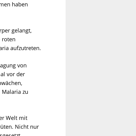
mmen haben
per gelangt,
e roten
ria aufzutreten.
tragung von
al vor der
hwächen,
 Malaria zu
er Welt mit
üten. Nicht nur
sgesetzt,