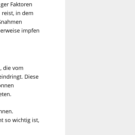
iger Faktoren
reist, in dem
maßnahmen
cherweise impfen
, die vom
indringt. Diese
können
eten.
önnen.
 so wichtig ist,