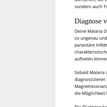
sondern auch To
Diagnose v
Deine Malaria D
so ungenau und 
parasitäre Infek
charakteristis
auftreten könne
Sobald Malaria i
diagnostizieren
Magnetresonanz
die Möglichkeit 
Die Diagnose ka