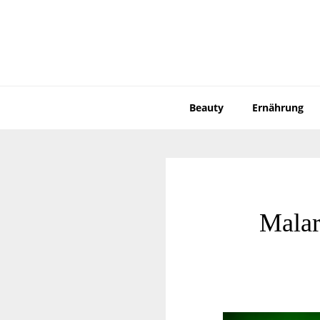
Zur
Zum
Hauptnavigation
Inhalt
springen
springen
Beauty
Ernährung
Malar