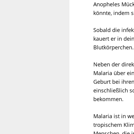
Anopheles Mück
könnte, indem si
Sobald die infe
kauert er in dei
Blutkörperchen.
Neben der direk
Malaria über ei
Geburt bei ihr
einschließlich 
bekommen.
Malaria ist in w
tropischem Klim
Menschen, die i