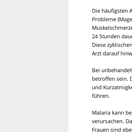
Die häufigsten 
Probleme (Magen
Muskelschmerzen
24 Stunden daue
Diese zyklische
Arzt darauf hin
Bei unbehandelt
betroffen sein.
und Kurzatmigke
führen.
Malaria kann be
verursachen. D
Frauen sind ebe