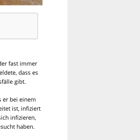
 der fast immer
ldete, dass es
älle gibt.
s er bei einem
et ist, infiziert
ch infizieren,
esucht haben.