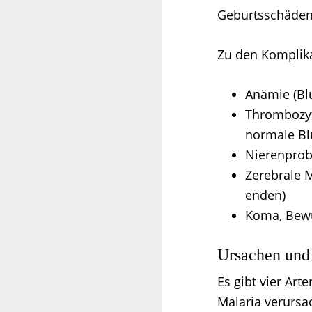
Geburtsschäden
Zu den Komplika
Anämie (Bl
Thrombozyt
normale Bl
Nierenpro
Zerebrale M
enden)
Koma, Bewu
Ursachen und 
Es gibt vier Ar
Malaria verursac