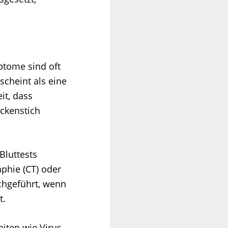
ptome sind oft
scheint als eine
it, dass
ckenstich
Bluttests
phie (CT) oder
hgeführt, wenn
t.
iten wie Virus-