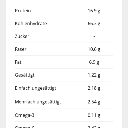
Protein
16.9 g
Kohlenhydrate
66.3 g
Zucker
~
Faser
10.6 g
Fat
6.9 g
Gesättigt
1.22 g
Einfach ungesättigt
2.18 g
Mehrfach ungesättigt
2.54 g
Omega-3
0.11 g
Omega-6
2.42 g