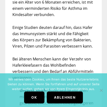
sie ein Alter von 6 Monaten erreichen, ist mit
einem verminderten Risiko für Asthma im
Kindesalter verbunden.
Einige Studien deuten darauf hin, dass Hafer
das Immunsystem stärkt und die Fähigkeit
des Körpers zur Bekämpfung von Bakterien,
Viren, Pilzen und Parasiten verbessern kann.
Bei älteren Menschen kann der Verzehr von
Haferkleiefasern das Wohlbefinden
verbessern und den Bedarf an Abführmitteln
verringern.
Wir verwenden Cookies, um Ihnen das beste Nutzererlebnis
bieten zu können. Wenn Sie fortfahren und auf unserer Seite
weiter surfen, gehen wir von Ihrem Einverständnis aus.
Unterm Strich:
Hafer wurde mit allen
möglichen Vorteilen in Verbindung
OK
ABLEHNEN
gebracht, einschließlich eines geringeren