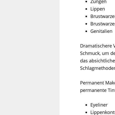
Zungen
Lippen
Brustwarze
Brustwarze
Genitalien
Dramatischere V
Schmuck, um dei
das absichtlich
Schlagmethoden,
Permanent Make 
permanente Tin
Eyeliner
Lippenkontu