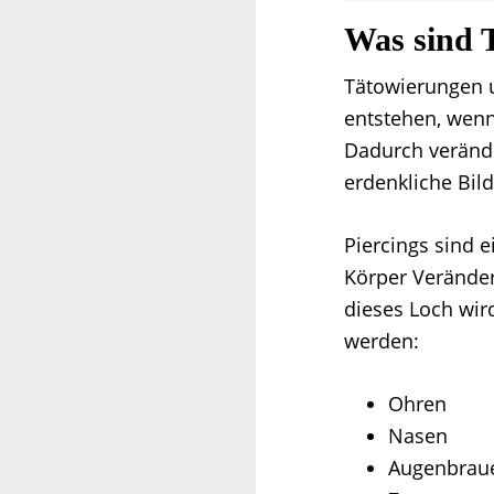
Was sind 
Tätowierungen u
entstehen, wenn
Dadurch verände
erdenkliche Bil
Piercings sind e
Körper Veränder
dieses Loch wir
werden:
Ohren
Nasen
Augenbrau