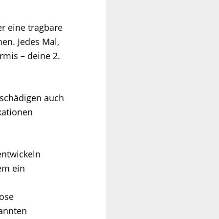
r eine tragbare
en. Jedes Mal,
rmis – deine 2.
 schädigen auch
kationen
 entwickeln
em ein
lose
annten