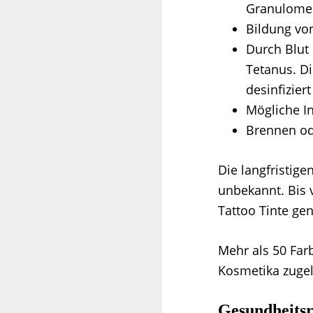
Granulomen
Bildung vo
Durch Blut 
Tetanus. Di
desinfizier
Mögliche I
Brennen od
Die langfristige
unbekannt. Bis 
Tattoo Tinte ge
Mehr als 50 Far
Kosmetika zugela
Gesundheitsr