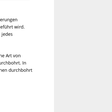
ierungen
eführt wird.
 jedes
ne Art von
urchbohrt. In
nnen durchbohrt