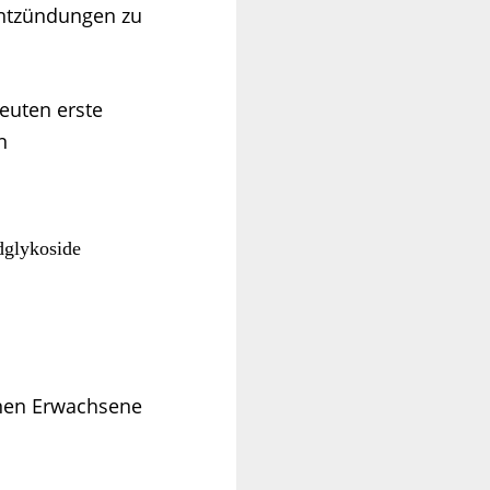
Entzündungen zu
euten erste
n
idglykoside
ionen Erwachsene