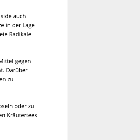
koside auch
e in der Lage
eie Radikale
Mittel gegen
t. Darüber
en zu
pseln oder zu
en Kräutertees