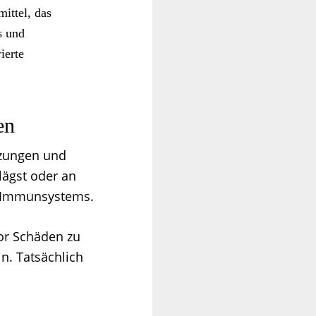
ittel, das
s und
ierte
en
tzungen und
lägst oder an
es Immunsystems.
or Schäden zu
n. Tatsächlich