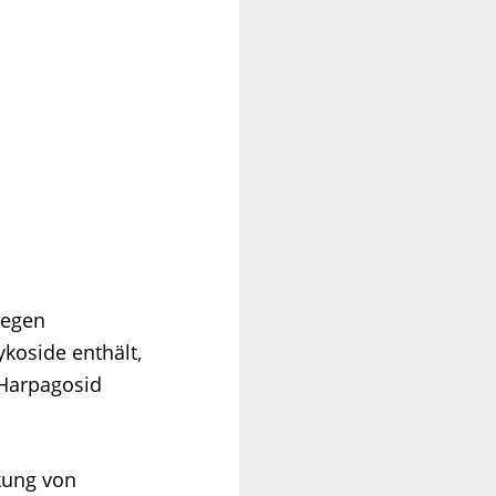
gegen
koside enthält,
 Harpagosid
kung von