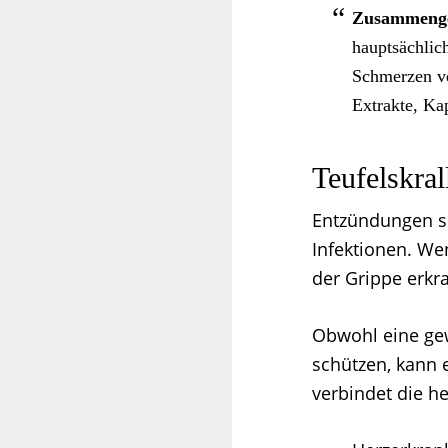
Zusammenge
hauptsächlich
Schmerzen ve
Extrakte, Kap
Teufelskra
Entzündungen si
Infektionen. We
der Grippe erkr
Obwohl eine gew
schützen, kann 
verbindet die h