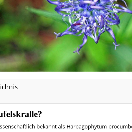
ichnis
ufelskralle?
wissenschaftlich bekannt als Harpagophytum procumbe