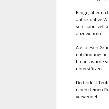
Einige, aber nic
antioxidative W
sein kann, zell
abzuwehren.
Aus diesen Grün
entzündungsbedi
hinaus wurde v
unterstützen.
Du findest Teuf
einem feinen Pu
verwendet.