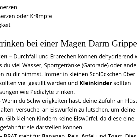
merzen
erzen oder Krämpfe
gkeit
trinken bei einer Magen Darm Grippe
ten –
Durchfall und Erbrechen können dehydrierend w
s du viel Wasser, Sportgetränke (Gatorade) oder ande
en zu dir nimmst. Immer in kleinen Schlückchen über d
sollten viel gestillt werden und
Kleinkinder
sollten
ösungen wie Pedialyte trinken.
–
Wenn du Schwierigkeiten hast, deine Zufuhr an Flüs
halten, versuche, an Eiswürfeln zu lutschen, um deine
n. Gib kleinen Kindern keine Eiswürfel, da diese eine
gefahr für sie darstellen können.
–
BRAT steht für
B
ananen,
R
eis,
A
pfel und
T
oast. Die