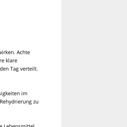
irken. Achte
re klare
en Tag verteilt.
sigkeiten im
 Rehydrierung zu
se Lebensmittel