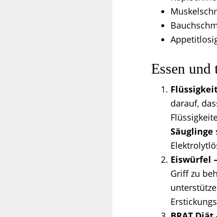
Muskelsch
Bauchschm
Appetitlosi
Essen und 
Flüssigkei
darauf, das
Flüssigkeit
Säuglinge
Elektrolytl
Eiswürfel 
Griff zu be
unterstütze
Erstickungs
BRAT Diät 