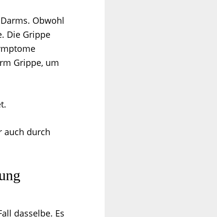
s Darms. Obwohl
e. Die Grippe
symptome
arm Grippe, um
t.
r auch durch
tung
all dasselbe. Es