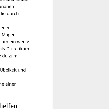
Bananen
 die durch
ieder
en Magen
, um ein wenig
 als Diuretikum
ie du zum
 Übelkeit und
me einer
helfen