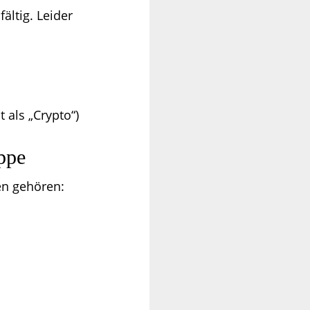
ältig. Leider
 als „Crypto“)
ppe
n gehören: