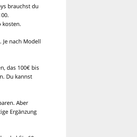
bys brauchst du
100.
 kosten.
. Je nach Modell
n, das 100€ bis
en. Du kannst
paren. Aber
tige Ergänzung