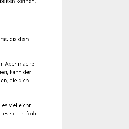
rbeiten können.
st, bis dein
ten. Aber mache
chen, kann der
len, die dich
 es vielleicht
s es schon früh