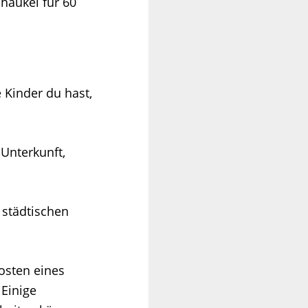
haukel für 60
 Kinder du hast,
 Unterkunft,
 städtischen
osten eines
 Einige