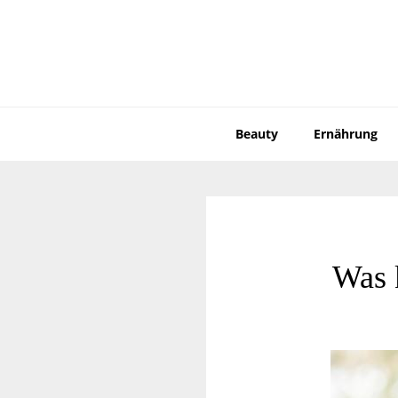
Zur
Zum
Hauptnavigation
Inhalt
springen
springen
Beauty
Ernährung
Was 