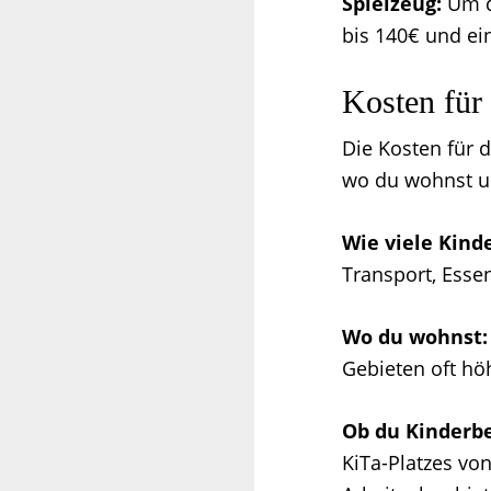
Spielzeug:
Um de
bis 140€ und ei
Kosten für
Die Kosten für d
wo du wohnst un
Wie viele Kind
Transport, Esse
Wo du wohnst:
Gebieten oft hö
Ob du Kinderbe
KiTa-Platzes vo