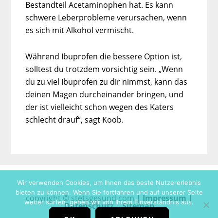
Bestandteil Acetaminophen hat. Es kann
schwere Leberprobleme verursachen, wenn
es sich mit Alkohol vermischt.
Während Ibuprofen die bessere Option ist,
solltest du trotzdem vorsichtig sein. „Wenn
du zu viel Ibuprofen zu dir nimmst, kann das
deinen Magen durcheinander bringen, und
der ist vielleicht schon wegen des Katers
schlecht drauf“, sagt Koob.
Wir verwenden Cookies, um Ihnen das beste Nutzererlebnis
bieten zu können. Wenn Sie fortfahren und auf unserer Seite
copyright © stetsgesund.com |
Impressum
|
weiter surfen, gehen wir von Ihrem Einverständnis aus.
Datenschutz
|
Sitemap