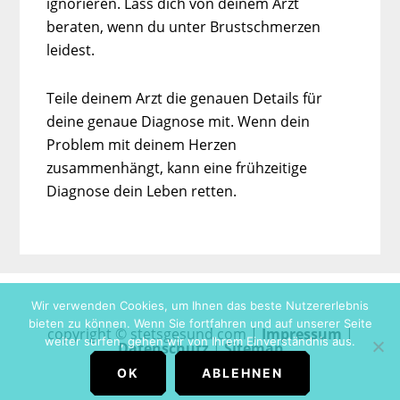
ignorieren. Lass dich von deinem Arzt
beraten, wenn du unter Brustschmerzen
leidest.
Teile deinem Arzt die genauen Details für
deine genaue Diagnose mit. Wenn dein
Problem mit deinem Herzen
zusammenhängt, kann eine frühzeitige
Diagnose dein Leben retten.
Wir verwenden Cookies, um Ihnen das beste Nutzererlebnis
bieten zu können. Wenn Sie fortfahren und auf unserer Seite
copyright © stetsgesund.com |
Impressum
|
weiter surfen, gehen wir von Ihrem Einverständnis aus.
Datenschutz
|
Sitemap
OK
ABLEHNEN