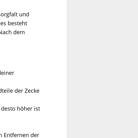
Sorgfalt und
ses besteht
. Nach dem
deiner
teile der Zecke
 desto höher ist
 Entfernen der