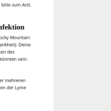
 bitte zum Arzt.
nfektion
Rocky Mountain
ankheit). Deine
ten des
könnten sein:
der mehreren
hen der Lyme