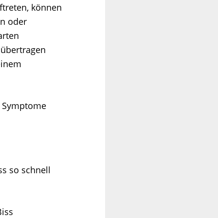
treten, können
en oder
arten
h übertragen
 einem
er Symptome
s so schnell
Biss