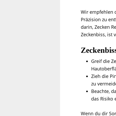
Wir empfehlen d
Präzision zu en
darin, Zecken R
Zeckenbiss, ist
Zeckenbis
Greif die Z
Hautoberfl
Zieh die Pi
zu vermeid
Beachte, da
das Risiko
Wenn du dir So