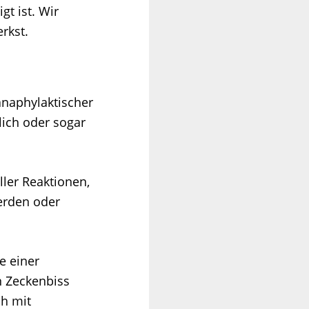
gt ist. Wir
rkst.
anaphylaktischer
lich oder sogar
ller Reaktionen,
erden oder
e einer
en Zeckenbiss
ch mit